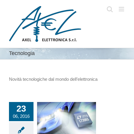
Salta
al
contenuto
Tecnologia
Novità tecnologiche dal mondo dell’elettronica
23
06, 2016
ione cromatica
i sistemi LED